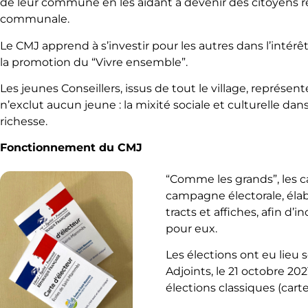
de leur commune en les aidant à devenir des citoyens re
communale.
Le CMJ apprend à s’investir pour les autres dans l’intérê
la promotion du “Vivre ensemble”.
Les jeunes Conseillers, issus de tout le village, représen
n’exclut aucun jeune : la mixité sociale et culturelle da
richesse.
Fonctionnement du CMJ
“Comme les grands”, les c
campagne électorale, élab
tracts et affiches, afin d’
pour eux.
Les élections ont eu lieu
Adjoints, le 21 octobre 20
élections classiques (carte 